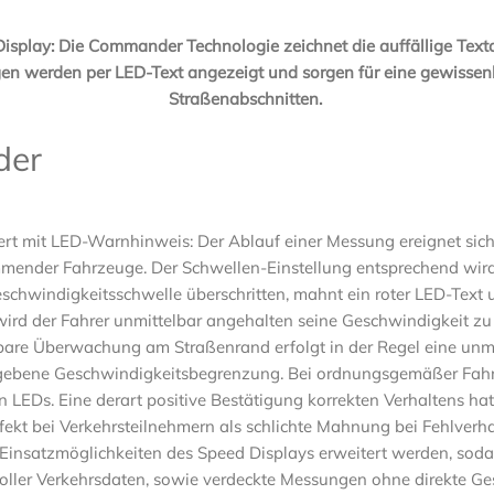
Display: Die Commander Technologie zeichnet die auffällige Tex
n werden per LED-Text angezeigt und sorgen für eine gewissenh
Straßenabschnitten.
der
t mit LED-Warnhinweis: Der Ablauf einer Messung ereignet sich 
ender Fahrzeuge. Der Schwellen-Einstellung entsprechend wird
Geschwindigkeitsschwelle überschritten, mahnt ein roter LED-Text
 wird der Fahrer unmittelbar angehalten seine Geschwindigkeit zu
are Überwachung am Straßenrand erfolgt in der Regel eine unm
gebene Geschwindigkeitsbegrenzung. Bei ordnungsgemäßer Fahrt
 LEDs. Eine derart positive Bestätigung korrekten Verhaltens hat 
ekt bei Verkehrsteilnehmern als schlichte Mahnung bei Fehlverha
Einsatzmöglichkeiten des Speed Displays erweitert werden, so
oller Verkehrsdaten, sowie verdeckte Messungen ohne direkte Ge