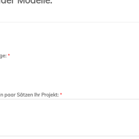
age:
*
in paar Sätzen Ihr Projekt:
*