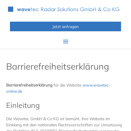
Zum
Inhalt
springen
Jetzt anfragen
Hauptmenü
Barrierefreiheitserklärung
Barrierefreiheitserklärung
für die Website
www.wavetec-
online.de
Einleitung
Die Wavetec GmbH & Co KG ist bemüht, ihre Website im
Einklang mit den nationalen Rechtsvorschriften zur Umsetzung
der Richtlinie (EU) 2019/882 (Barrierefreiheitsstärkungsgesetz –