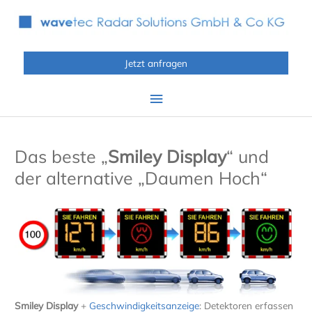
Zum
Inhalt
springen
Jetzt anfragen
Hauptmenü
Das beste „
Smiley Display
“ und
der alternative „Daumen Hoch“
Smiley Display
+
Geschwindigkeitsanzeige
: Detektoren erfassen