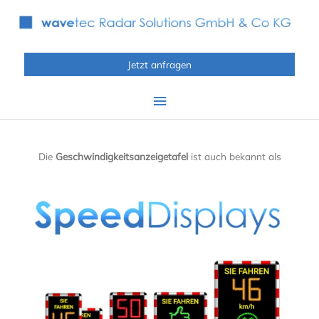
Zum
Inhalt
springen
Jetzt anfragen
Hauptmenü
Die
Geschwindigkeitsanzeigetafel
ist auch bekannt als