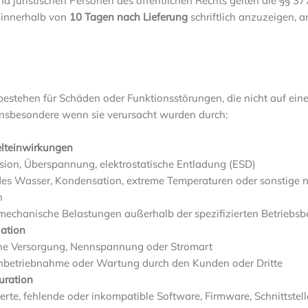
juristischen Personen des öffentlichen Rechts gelten die §§ 37
 innerhalb von
10 Tagen nach Lieferung
schriftlich anzuzeigen, an
estehen für Schäden oder Funktionsstörungen, die nicht auf ein
nsbesondere wenn sie verursacht wurden durch:
lteinwirkungen
osion, Überspannung, elektrostatische Entladung (ESD)
ndes Wasser, Kondensation, extreme Temperaturen oder sonstig
n
 mechanische Belastungen außerhalb der spezifizierten Betriebs
lation
he Versorgung, Nennspannung oder Stromart
, Inbetriebnahme oder Wartung durch den Kunden oder Dritte
uration
sierte, fehlende oder inkompatible Software, Firmware, Schnittste