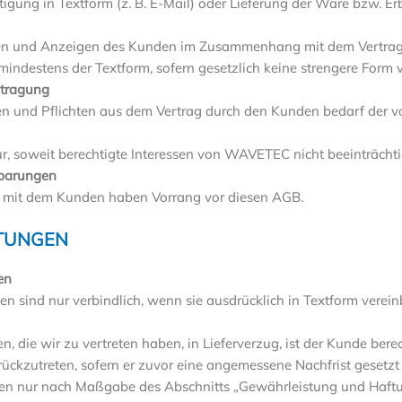
igung in Textform (z. B. E-Mail) oder Lieferung der Ware bzw. Er
en und Anzeigen des Kunden im Zusammenhang mit dem Vertrag (z
ndestens der Textform, sofern gesetzlich keine strengere Form v
rtragung
n und Pflichten aus dem Vertrag durch den Kunden bedarf der 
nur, soweit berechtigte Interessen von WAVETEC nicht beeinträcht
nbarungen
n mit dem Kunden haben Vorrang vor diesen AGB.
STUNGEN
en
sten sind nur verbindlich, wenn sie ausdrücklich in Textform verei
die wir zu vertreten haben, in Lieferverzug, ist der Kunde berec
rückzutreten, sofern er zuvor eine angemessene Nachfrist gesetz
en nur nach Maßgabe des Abschnitts „Gewährleistung und Haftu