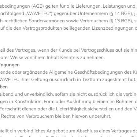
sbedingungen (AGB) gelten für alle Lieferungen, Leistungen un
achfolgend „WAVETEC“) gegenüber Unternehmern (§ 14 BGB), ju
lich-rechtlichen Sondervermögen sowie Verbrauchern (§ 13 BGB), 
Auf die den Vertragsprodukten beiliegenden Lizenzbedingungen d
il des Vertrages, wenn der Kunde bei Vertragsschluss auf sie h
barer Weise von ihrem Inhalt Kenntnis zu nehmen.
ingungen
ende oder ergänzende Allgemeine Geschäftsbedingungen des 
WAVETEC ihrer Geltung ausdrücklich in Textform zugestimmt hat.
aben
ibend und unverbindlich, sofern sie nicht ausdrücklich als verbin
en in Konstruktion, Form oder Ausführung bleiben im Rahmen d
ortschritt dienen oder die Lieferfähigkeit sicherstellen und den 
e Rechte von Verbrauchern bleiben hiervon unberührt.
tellt ein verbindliches Angebot zum Abschluss eines Vertrages 