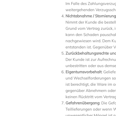
Im Falle des Zahlungsverzug
weitergehenden Verzugsscha
Nichtabnahme / Stornierun
Nimmt der Kunde die bestell
Grund vom Vertrag zurück, 
kann den Schaden pauschal 
nachgewiesen wird. Dem Kun
entstanden ist. Gegenüber V
Zurückbehaltungsrechte un
Der Kunde ist zur Aufrechnu
unbestritten oder aus dems
Eigentumsvorbehalt
: Gelie
und Wechselforderungen sow
ist berechtigt, die Ware im 
gegenüber Abnehmern oder 
keinen Rücktritt vom Vertrag
Gefahrenübergang
: Die Gef
Teillieferungen oder wenn
unwesentlicher Mängel ist ni