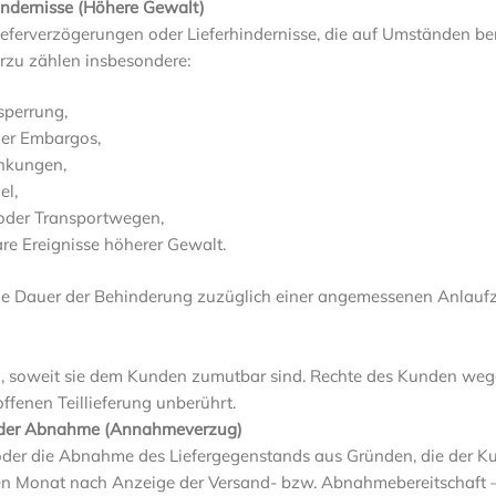
hindernisse (Höhere Gewalt)
eferverzögerungen oder Lieferhindernisse, die auf Umständen be
erzu zählen insbesondere:
sperrung,
er Embargos,
änkungen,
el,
 oder Transportwegen,
re Ereignisse höherer Gewalt.
 die Dauer der Behinderung zuzüglich einer angemessenen Anlaufz
sig, soweit sie dem Kunden zumutbar sind. Rechte des Kunden w
offenen Teillieferung unberührt.
oder Abnahme (Annahmeverzug)
oder die Abnahme des Liefergegenstands aus Gründen, die der Ku
 Monat nach Anzeige der Versand- bzw. Abnahmebereitschaft – 