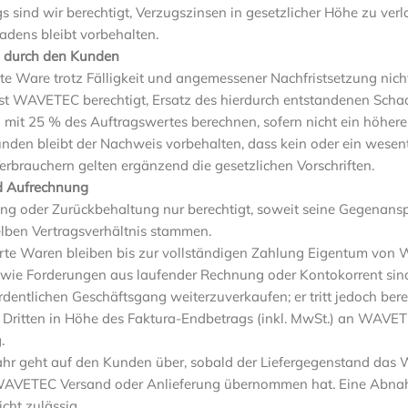
s sind wir berechtigt, Verzugszinsen in gesetzlicher Höhe zu ve
dens bleibt vorbehalten.
g durch den Kunden
te Ware trotz Fälligkeit und angemessener Nachfristsetzung nicht 
ist WAVETEC berechtigt, Ersatz des hierdurch entstandenen Sc
mit 25 % des Auftragswertes berechnen, sofern nicht ein höhere
den bleibt der Nachweis vorbehalten, dass kein oder ein wesent
erbrauchern gelten ergänzend die gesetzlichen Vorschriften.
d Aufrechnung
ng oder Zurückbehaltung nur berechtigt, soweit seine Gegenansprü
elben Vertragsverhältnis stammen.
ferte Waren bleiben bis zur vollständigen Zahlung Eigentum vo
ie Forderungen aus laufender Rechnung oder Kontokorrent sind
ordentlichen Geschäftsgang weiterzuverkaufen; er tritt jedoch bere
Dritten in Höhe des Faktura-Endbetrags (inkl. MwSt.) an WAVE
.
ahr geht auf den Kunden über, sobald der Liefergegenstand das W
 WAVETEC Versand oder Anlieferung übernommen hat. Eine Ab
cht zulässig.