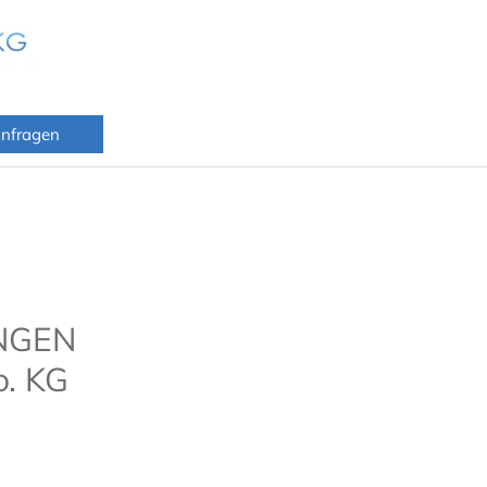
anfragen
NGEN
o. KG