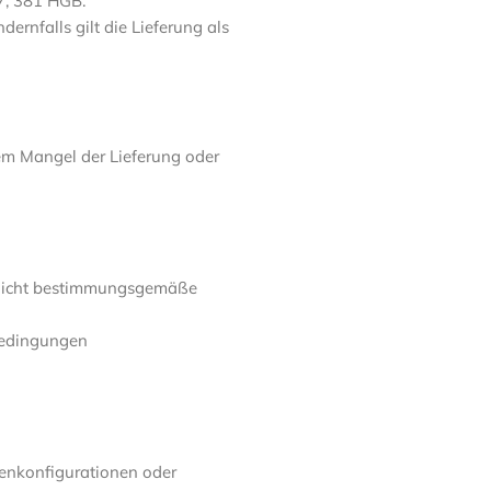
7, 381 HGB.
dernfalls gilt die Lieferung als
em Mangel der Lieferung oder
e nicht bestimmungsgemäße
bedingungen
llenkonfigurationen oder